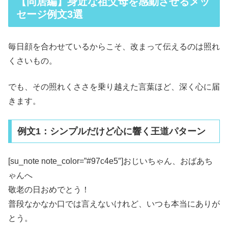
【同居編】身近な祖父母を感動させるメッ
セージ例文3選
毎日顔を合わせているからこそ、改まって伝えるのは照れ
くさいもの。
でも、その照れくささを乗り越えた言葉ほど、深く心に届
きます。
例文1：シンプルだけど心に響く王道パターン
[su_note note_color=”#97c4e5″]おじいちゃん、おばあち
ゃんへ
敬老の日おめでとう！
普段なかなか口では言えないけれど、いつも本当にありが
とう。