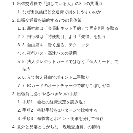
出張交通費で「損している人」の3つの共通点
なぜ出張族ほど交通費で損をしやすいのか
出張交通費を節約する7つの具体策
1. 新幹線は「会員制ネット予約」で固定割引を取る
2. 飛行機は「特便割引」より「先得」を狙う
3. 自由席を「賢く座る」テクニック
4. 夜行バス・高速バスの活用
5. 法人クレジットカードではなく「個人カード」で
払う
6. 立て替え経由でポイント二重取り
7. ICカードのオートチャージで取りこぼしゼロ
出張前に必ずやるべき3つの手順
手順1：会社の経費規定を読み返す
手順2：移動手段を3パターンで比較する
手順3：領収書とポイント明細を分けて保存
意外と見落としがちな「現地交通費」の節約